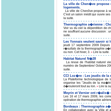
La ville de Chen�ve propose �
logements.
La ville de Chenôve propose à ses
C'est un salon inédit qui ouvre se
la suite.
Thermographie a�rienne : Cho
Voir vu du ciel la déperdition de c
ne souffrant aucune discussion : un 
suite.
Les Yonnais veulent savoir si 
jeudi 17 septembre 2009 Depuis h
r�sultats de la thermographie a�ri
ou non. Cet hiver, 3.
Lire la suite.
>
Habitat Naturel N�28
La revue de l'habitat naturel vie
numéro de Septembre/ Octobre 2009
suite.
CCI Loz�re : Les jeudis de la
La Plateforme technologique de l
organise les "Jeudis de la ma�tris
d�rouleront tout au lon.
Lire la su
>
Meyrin et Vernier ont r�alis
Les 16 et 17 mars 2009, les comm
opération de thermographie aérienne
Bordeaux : Thermographie a�
En collaboration avec la Ville et