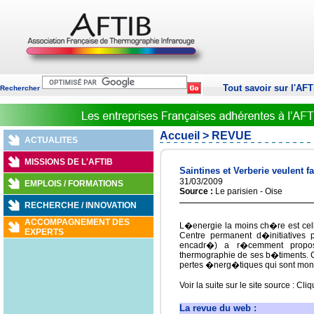
Tout savoir sur l'AFT
Rechercher
Accueil
> REVUE
ACTUALITES
MISSIONS DE L'AFTIB
Saintines et Verberie veulent
31/03/2009
EMPLOIS / FORMATIONS
Source :
Le parisien - Oise
RECHERCHE / INNOVATION
ACCOMPAGNEMENT DES
L�energie la moins ch�re est cel
EXPERTS
Centre permanent d�initiatives
encadr�) a r�cemment propos
thermographie de ses b�timents. C
pertes �nerg�tiques qui sont mon
Voir la suite sur le site source :
Cliq
La revue du web :