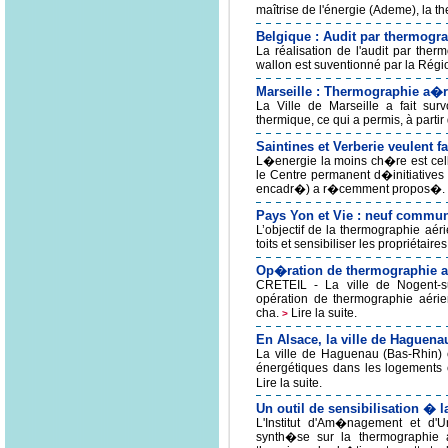
maîtrise de l'énergie (Ademe), la 
Belgique : Audit par thermogr
La réalisation de l'audit par therm
wallon est suventionné par la Régi
Marseille : Thermographie a�
La Ville de Marseille a fait sur
thermique, ce qui a permis, à partir
Saintines et Verberie veulent
L�energie la moins ch�re est cel
le Centre permanent d�initiative
encadr�) a r�cemment propos�.
Pays Yon et Vie : neuf comm
L’objectif de la thermographie aér
toits et sensibiliser les propriétaire
Op�ration de thermographie 
CRETEIL - La ville de Nogent-s
opération de thermographie aérie
cha.
Lire la suite.
>
En Alsace, la ville de Haguena
La ville de Haguenau (Bas-Rhin) e
énergétiques dans les logements 
Lire la suite.
Un outil de sensibilisation � 
L'Institut d'Am�nagement et d'
synth�se sur la thermographie 