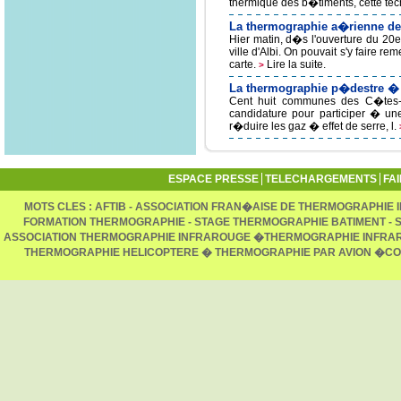
thermique des b�timents, cette tec
La thermographie a�rienne des
Hier matin, d�s l'ouverture du 20e s
ville d'Albi. On pouvait s'y faire re
carte.
Lire la suite.
>
La thermographie p�destre � 
Cent huit communes des C�tes-d
candidature pour participer � u
r�duire les gaz � effet de serre, l.
ESPACE PRESSE
TELECHARGEMENTS
FA
MOTS CLES : AFTIB - ASSOCIATION FRAN�AISE DE THERMOGRAPHIE
FORMATION THERMOGRAPHIE - STAGE THERMOGRAPHIE BATIMENT -
ASSOCIATION THERMOGRAPHIE INFRAROUGE �THERMOGRAPHIE INFRA
THERMOGRAPHIE HELICOPTERE � THERMOGRAPHIE PAR AVION �CO