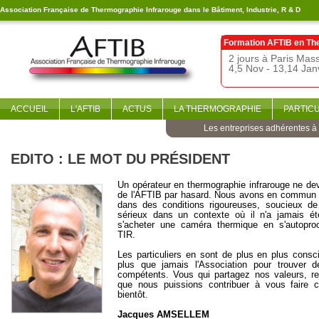
Association Française de Thermographie Infrarouge dans le Bâtiment, Industrie, R & D
Formation AFTIB en
Th
2 jours à Paris Ma
4,5 Nov - 13,14 Jan
ACCUEIL
L'AFTIB
ACTUS
LA THERMOGRAPHIE
PARTIC
Les entreprises adhérentes à l
EDITO : LE MOT DU PRÉSIDENT
Un opérateur en thermographie infrarouge ne de
de l'AFTIB par hasard. Nous avons en commun d
dans des conditions rigoureuses, soucieux de f
sérieux dans un contexte où il n'a jamais ét
s'acheter une caméra thermique en s'autopro
TIR.
Les particuliers en sont de plus en plus conscie
plus que jamais l'Association pour trouver d
compétents. Vous qui partagez nos valeurs, re
que nous puissions contribuer à vous faire c
bientôt.
Jacques AMSELLEM