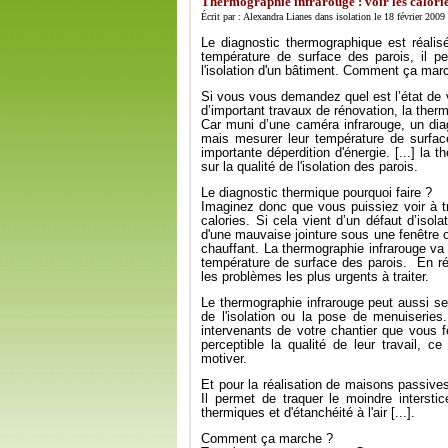
Thermographie infrarouge : voir les calori
Écrit par : Alexandra Lianes dans isolation le 18 février 2009
Le diagnostic thermographique est réalis
température de surface des parois, il p
l'isolation d'un bâtiment. Comment ça march
Si vous vous demandez quel est l’état de 
d’important travaux de rénovation, la ther
Car muni d’une caméra infrarouge, un dia
mais mesurer leur température de surface
importante déperdition d'énergie. [...] la
sur la qualité de l'isolation des parois.
Le diagnostic thermique pourquoi faire ?
Imaginez donc que vous puissiez voir à t
calories. Si cela vient d’un défaut d’iso
d'une mauvaise jointure sous une fenêtre 
chauffant. La thermographie infrarouge va
température de surface des parois. En réno
les problèmes les plus urgents à traiter.
Le thermographie infrarouge peut aussi ser
de l'isolation ou la pose de menuiseries.
intervenants de votre chantier que vous 
perceptible la qualité de leur travail, 
motiver.
Et pour la réalisation de maisons passives,
Il permet de traquer le moindre interst
thermiques et d'étanchéité à l'air [...].
Comment ça marche ?