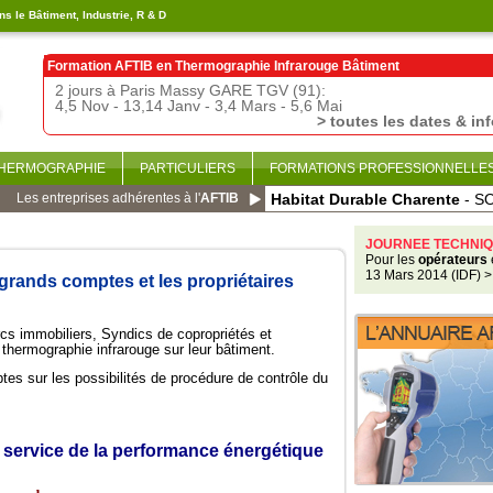
s le Bâtiment, Industrie, R & D
Formation AFTIB en
Thermographie Infrarouge Bâtiment
2 jours à Paris Massy GARE TGV (91):
4,5 Nov - 13,14 Janv - 3,4 Mars - 5,6 Mai
> toutes les dates & in
THERMOGRAPHIE
PARTICULIERS
FORMATIONS PROFESSIONNELLE
Les entreprises adhérentes à l'
AFTIB
Habitat Durable Charente
- S
JOURNEE TECHNIQ
Pour les
opérateurs
13 Mars 2014 (IDF)
>
 grands comptes et les propriétaires
cs immobiliers, Syndics de copropriétés et
la thermographie infrarouge sur leur bâtiment.
es sur les possibilités de procédure de contrôle du
service de la performance énergétique