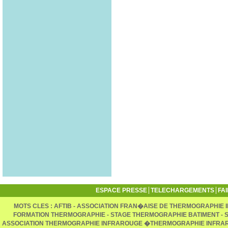
ESPACE PRESSE
TELECHARGEMENTS
FA
MOTS CLES : AFTIB - ASSOCIATION FRAN�AISE DE THERMOGRAPHIE
FORMATION THERMOGRAPHIE - STAGE THERMOGRAPHIE BATIMENT -
ASSOCIATION THERMOGRAPHIE INFRAROUGE �THERMOGRAPHIE INFRA