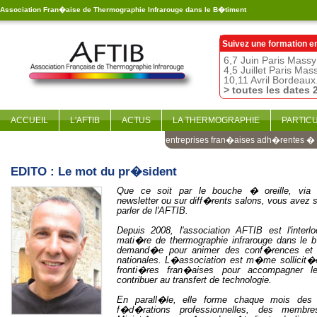
Association Fran�aise de Thermographie Infrarouge dans le B�timent
Suivez une formation e
6,7 Juin Paris Massy
4,5 Juillet Paris Mas
10,11 Avril Bordeaux
> toutes les dates 
ACCUEIL
L'AFTIB
ACTUS
LA THERMOGRAPHIE
PARTIC
Les entreprises fran�aises adh�rentes � l
EDITO : Le mot du pr�sident
Que ce soit par le bouche � oreille, via I
newsletter ou sur diff�rents salons, vous avez
parler de l'AFTIB.
Depuis 2008, l'association AFTIB est l'interlo
mati�re de thermographie infrarouge dans le b
demand�e pour animer des conf�rences et d
nationales. L�association est m�me sollicit
fronti�res fran�aises pour accompagner l
contribuer au transfert de technologie.
En parall�le, elle forme chaque mois des
f�d�rations professionnelles, des membre