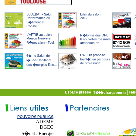
BLUEBAT - Salon
Bilan du salon
Performance du
2012...
B�timent et
E
Constru...
L'AFTIB au salon
R�forme des DPE,
Maison Neuve et
6 nouvelles mesures
l
R�novation - Toul...
attendues en ...
1
L'AFTIB propose
6�me Salon de
bient�t un parcours
l�Eco-Habitat et
de profession...
E
des �nergies Ren...
Espace presse
Fai
T�l�chargements
POUVOIRS PUBLICS
ADEME
DGEC
S�nat : Energie