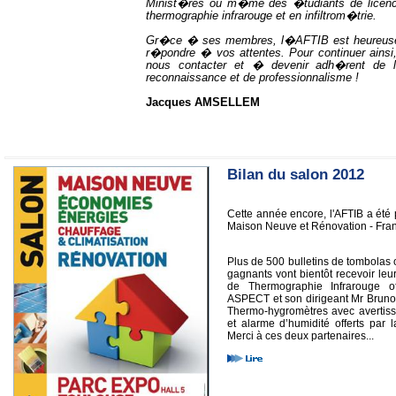
Minist�res ou m�me des �tudiants de licenc
thermographie infrarouge et en infiltrom�trie.
Gr�ce � ses membres, l�AFTIB est heureuse
r�pondre � vos attentes. Pour continuer ainsi,
nous contacter et � devenir adh�rent de 
reconnaissance et de professionnalisme !
Jacques AMSELLEM
Bilan du salon 2012
Cette année encore, l'AFTIB a été 
Maison Neuve et Rénovation - Fra
Plus de 500 bulletins de tombolas o
gagnants vont bientôt recevoir leur
de Thermographie Infrarouge of
ASPECT et son dirigeant Mr Brun
Thermo-hygromètres avec avertiss
et alarme d’humidité offerts par
Merci à ces deux partenaires...