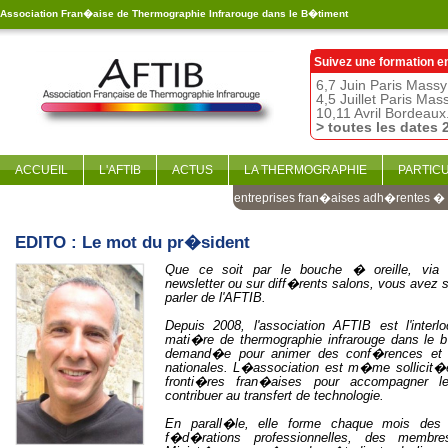
Association Fran�aise de Thermographie Infrarouge dans le B�timent
Suivez une formation e
6,7 Juin Paris Massy
4,5 Juillet Paris Mas
10,11 Avril Bordeaux
> toutes les dates 
ACCUEIL
L'AFTIB
ACTUS
LA THERMOGRAPHIE
PARTIC
Les entreprises fran�aises adh�rentes � l
EDITO : Le mot du pr�sident
Que ce soit par le bouche � oreille, via I
newsletter ou sur diff�rents salons, vous avez
parler de l'AFTIB.
Depuis 2008, l'association AFTIB est l'interlo
mati�re de thermographie infrarouge dans le b
demand�e pour animer des conf�rences et d
nationales. L�association est m�me sollicit
fronti�res fran�aises pour accompagner l
contribuer au transfert de technologie.
En parall�le, elle forme chaque mois des
f�d�rations professionnelles, des membre