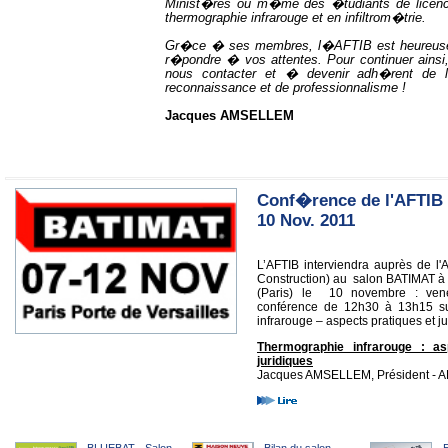
Minist�res ou m�me des �tudiants de licenc
thermographie infrarouge et en infiltrom�trie.
Gr�ce � ses membres, l�AFTIB est heureuse
r�pondre � vos attentes. Pour continuer ainsi,
nous contacter et � devenir adh�rent de 
reconnaissance et de professionnalisme !
Jacques AMSELLEM
Conf�rence de l'AFTIB 
10 Nov. 2011
L’AFTIB interviendra auprès de l
Construction) au salon BATIMAT à l
(Paris) le 10 novembre : vene
conférence de 12h30 à 13h15 su
infrarouge – aspects pratiques et ju
Thermographie infrarouge : as
juridiques
Jacques AMSELLEM, Président - AF