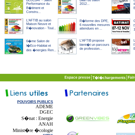
BLUEBAT - Salon
Bilan du salon
Performance du
2012...
B�timent et
E
Constru...
L'AFTIB au salon
R�forme des DPE,
Maison Neuve et
6 nouvelles mesures
l
R�novation - Toul...
attendues en ...
1
L'AFTIB propose
6�me Salon de
bient�t un parcours
l�Eco-Habitat et
de profession...
E
des �nergies Ren...
Espace presse
Fai
T�l�chargements
POUVOIRS PUBLICS
ADEME
DGEC
S�nat : Energie
ANAH
Minist�re �cologie