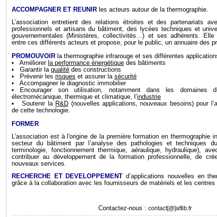
ACCOMPAGNER ET REUNIR
les acteurs autour de la thermographie.
L’association entretient des relations étroites et des partenariats av
professionnels et artisans du bâtiment, des lycées techniques et unive
gouvernementales (Ministères, collectivités…) et ses adhérents. Elle f
entre ces différents acteurs et propose, pour le public, un annuaire des p
PROMOUVOIR
la thermographie infrarouge et ses différentes applicatio
• Améliorer
la performance énergétique
des bâtiments
• Garantir la
qualité
des constructions
• Prévenir les
risques
et assurer la
sécurité
• Accompagner le diagnostic immobilier
• Encourager son utilisation, notamment dans les domaines du
électromécanique, thermique et climatique, l’
industrie
• Soutenir la
R&D
(nouvelles applications, nouveaux besoins) pour l’a
de cette technologie.
FORMER
L'association est à l'origine de la première formation en thermographie i
secteur du bâtiment par l’analyse des pathologies et techniques du 
terminologie, fonctionnement thermique, aéraulique, hydraulique), avec
contribuer au développement de la formation professionnelle, de cré
nouveaux services.
RECHERCHE ET DEVELOPPEMENT
d’applications nouvelles en the
grâce à la collaboration avec les fournisseurs de matériels et les centres
Contactez-nous :
contact[@]aftib.fr