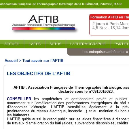
Association Française de Thermographie Infrarouge dans le Bâtiment, Industrie, R & D
Formation AFTIB en
Th
2 jours à Paris Ma
4,5 Nov - 13,14 Jan
ACCUEIL
L'AFTIB
ACTUS
LA THERMOGRAPHIE
PARTIC
Les entreprises adhérentes à l
Accueil
> Tout savoir sur l'AFTIB
LES OBJECTIFS DE L'AFTIB
AFTIB : Association Française de Thermographie Infrarouge, ass
déclarée sous le n°0913016023.
CONSEILLER
les propriétaires et gestionnaires privés et publics
notamment sur l’amélioration des performances énergétiques du bâti 
d'économies d'énergie. L’AFTIB sensibilise également à la pré
(maintenance du réseau électrique, incendie…) et au maintien du bon é
les bâtiments.
L’AFTIB guide aussi le grand public sur les aides financières à dispositi
de travaux d’amélioration du bâti (aides, subventions disponibles, crédits