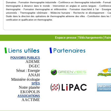
Domaines : Formation thermographie industrielle - Conférence en thermographie industrielle - Formati
thermographie à distance dans le monde - Intervention en anglais et autres langues - Conférenc
thermographie - Formation thermographie et infiltrométrie - Formation étanchéité à l'air - Enseig
universités - Thermographie vétérinaire - Médecine humaine - Recherche et développement - Cam
Guide dans la direction des opérations de thermographie aérienne des villes - Contribution dans les 
certification et qualification en thermographie.
Espace presse
Téléchargements
Fair
POUVOIRS PUBLICS
ADEME
DGEC
Sénat : Energie
ANAH
Ministère écologie
SITES
Notre planète
EKOPOLIS
ASSOCIATIONS
AACTIME