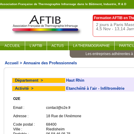
Association Française de Thermographie Infrarouge dans le Bâtiment, Industrie, R & D
Formation AFTIB en
Th
2 jours à Paris Ma
4,5 Nov - 13,14 Jan
ACCUEIL
L'AFTIB
ACTUS
LA THERMOGRAPHIE
PARTIC
Les entreprises adhérentes à l
Accueil
> Annuaire des Professionnels
Département
>
Haut Rhin
Activité
>
Etanchéité à l'air - Infiltrométrie
O2E
Email :
contact@o2e.fr
Adresse :
18 Rue de l'Anémone
Code postal :
68400
Ville :
Riedisheim