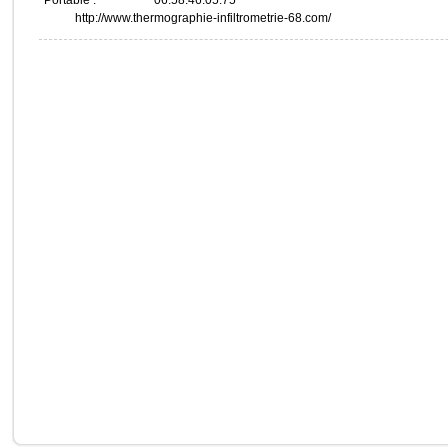
Portable :
06.58.46.05.75
http://www.thermographie-infiltrometrie-68.com/