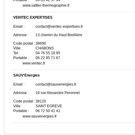
Portable :
06 83 42 37 94
www.sattler-thermographie.fr
VERITEC EXPERTISES
Email :
contact@veritec-expertises.fr
Adresse :
13 chemin du Haut Breillière
Code postal :
38690
Ville :
CHABONS
Tel :
04 76 55 18 95
Portable :
06 22 95 71 67
www.veritec.fr
SAUV'Energies
Email :
contact@sauvenergies.fr
Adresse :
16 rue Alexandre Peronnet
Code postal :
38120
Ville :
SAINT EGREVE
Portable :
06 72 50 41 41
www.sauvenergies.fr