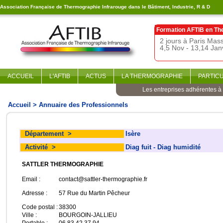
Association Française de Thermographie Infrarouge dans le Bâtiment, Industrie, R & D
Formation AFTIB en
Th
2 jours à Paris Ma
4,5 Nov - 13,14 Jan
ACCUEIL
L'AFTIB
ACTUS
LA THERMOGRAPHIE
PARTIC
Les entreprises adhérentes à l
Accueil
> Annuaire des Professionnels
Département
>
Isère
Activité
>
Diag fuit - Diag humidité
SATTLER THERMOGRAPHIE
Email :
contact@sattler-thermographie.fr
Adresse :
57 Rue du Martin Pêcheur
Code postal :
38300
Ville :
BOURGOIN-JALLIEU