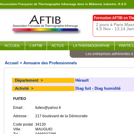
Association Française de Thermographie Infrarouge dans le Bâtiment, Industrie, R & D
Formation AFTIB en
Th
2 jours à Paris Ma
4,5 Nov - 13,14 Jan
ACCUEIL
L'AFTIB
ACTUS
LA THERMOGRAPHIE
PARTIC
Les entreprises adhérentes à l
Accueil
> Annuaire des Professionnels
Département
>
Hérault
Activité
>
Diag fuit - Diag humidité
FUITEO
Email :
fuiteo@yahoo.fr
Adresse :
217 boulevard de la Démocratie
Code postal :
34130
Ville :
MAUGUIO