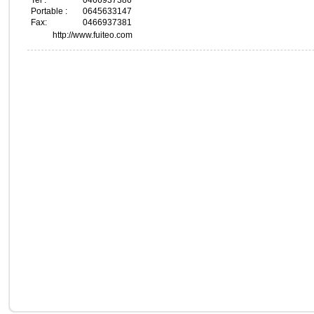
Tel :
0466937386
Portable :
0645633147
Fax:
0466937381
http://www.fuiteo.com