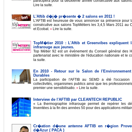
participera pour la deuxième année consécutive aux salons
Lire la suite.
L'Aftib d�j� pr�sente � 2 salons en 2011 !
L'AFTIB est heureuse de vous annoncer sa présence pour 
consécutive aux salons TopMétiers les 3,4,5 Mars 2011 au 
et Ecobat.
Lire la suite.
>
TopM�tier 2010 : L'Aftib et Greenvibes expliquent 
infrarouge aux jeunes.
Top Métier 92 est un événement du Conseil général des H
partenariat avec le ministère de l'éducation nationale et le c
la suite.
En 2010 - Retour sur le Salon de l'Environnement
Durables
La participation de l'AFTIB au SEMD a été l'occasion 
collectivités, organismes publics ainsi que les professionnel
premier une sensibilisatio.
Lire la suite.
>
Interview de l'AFTIB par CLEANTECH REPUBLIC
« La thermographie infrarouge permet de repérer les déf
Inventées à la fin des années 50 pour des applications militair
Cr�ation d�une antenne AFTIB en r�gion Prove
d�Azur ( PACA )