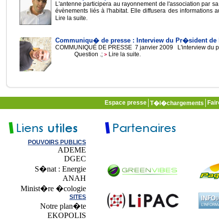
L'antenne participera au rayonnement de l'association par s
évènements liés à l'habitat. Elle diffusera des informations 
Lire la suite.
Communiqu� de presse : Interview du Pr�sident de
COMMUNIQUÉ DE PRESSE 7 janvier 2009 L'interview du pré
Question .;
Lire la suite.
>
Espace presse
Fai
T�l�chargements
POUVOIRS PUBLICS
ADEME
DGEC
S�nat : Energie
ANAH
Minist�re �cologie
SITES
Notre plan�te
EKOPOLIS