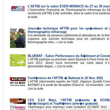
L'AFTIB sur le salon EVER MONACO du 27 au 30 mar
L’Association Française de Thermographie infrarouge du bât
recherche (AFTIB) a été sollicitée, dans le cadre d’un partenar
la suite.
Journ�e technique AFTIB pour les op�rateurs et ut
thermographie infrarouge
A la demande de plusieurs adhérents et utilisateurs de la the
organise une Journée technique pour les opérateurs et u
thermographie infra.
Lire la suite.
>
BLUEBAT - Salon Performance du B�timent et Constr
L'AFTIB participe au prochain salon Bluebat à Paris Porte de 
avril 2012. Venez nous rencontrer sur notre stand n°
généralisée &agra.;
Lire la suite.
>
Conf�rence de l'AFTIB � Batimat le 10 Nov. 2011
L’AFTIB interviendra auprès de l'AQC (Agence Qualité Cons
BATIMAT à la porte de Versailles (Paris) le 10 novembre : ven
Lire la suite.
LES 3,4,5 Mars, l'AFTIB pr�sente � ECOBAT
t�l�charger) et TopM�tiers (entr�e gratuite)
Téléchargez puis imprimez votre invitation ECOBAT 2011 : c