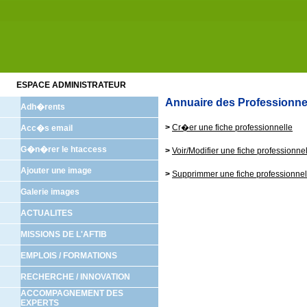
ESPACE ADMINISTRATEUR
Annuaire des Professionne
Adh�rents
>
Cr�er une fiche professionnelle
Acc�s email
G�n�rer le htaccess
>
Voir/Modifier une fiche professionne
Ajouter une image
>
Supprimmer une fiche professionnel
Galerie images
ACTUALITES
MISSIONS DE L'AFTIB
EMPLOIS / FORMATIONS
RECHERCHE / INNOVATION
ACCOMPAGNEMENT DES
EXPERTS