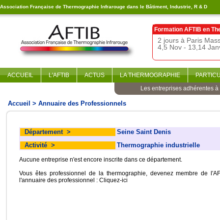
Association Française de Thermographie Infrarouge dans le Bâtiment, Industrie, R & D
Formation AFTIB en
Th
2 jours à Paris Ma
4,5 Nov - 13,14 Jan
ACCUEIL
L'AFTIB
ACTUS
LA THERMOGRAPHIE
PARTIC
Les entreprises adhérentes à l
Accueil
> Annuaire des Professionnels
Département
>
Seine Saint Denis
Activité
>
Thermographie industrielle
Aucune entreprise n'est encore inscrite dans ce département.
Vous êtes professionnel de la thermographie, devenez membre de l'AF
l'annuaire des professionnel :
Cliquez-ici