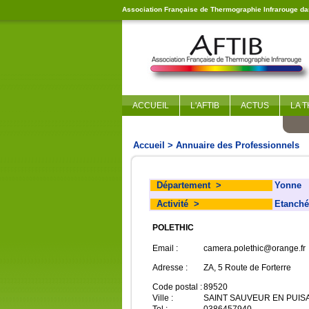
Association Française de Thermographie Infrarouge dan
ACCUEIL
L'AFTIB
ACTUS
LA 
Accueil
> Annuaire des Professionnels
Département
>
Yonne
Activité
>
Etanchéi
POLETHIC
Email :
camera.polethic@orange.fr
Adresse :
ZA, 5 Route de Forterre
Code postal :
89520
Ville :
SAINT SAUVEUR EN PUIS