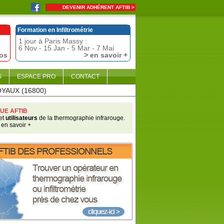
DEVENIR ADHÉRENT AFTIB >
Formation en Infiltrométrie
1 jour à Paris Massy :
6 Nov - 15 Jan - 5 Mar - 7 Mai
fos
> en savoir +
S
ESPACE PRO
CONTACT
OYAUX (16800)
UE AFTIB
et
utilisateurs
de la thermographie infrarouge.
 en savoir +