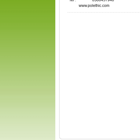
Tel :
0386457940
www.polethic.com