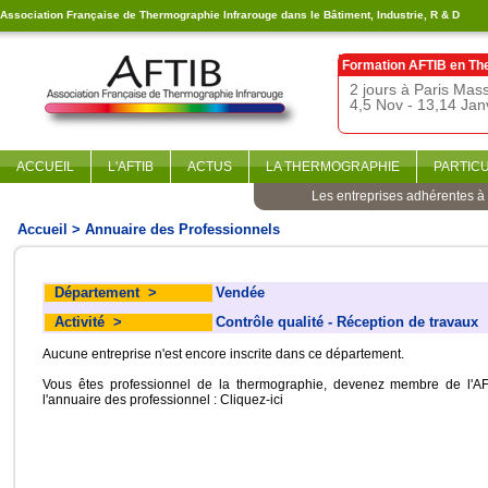
Association Française de Thermographie Infrarouge dans le Bâtiment, Industrie, R & D
Formation AFTIB en
Th
2 jours à Paris Ma
4,5 Nov - 13,14 Jan
ACCUEIL
L'AFTIB
ACTUS
LA THERMOGRAPHIE
PARTIC
Les entreprises adhérentes à l
Accueil
> Annuaire des Professionnels
Département
>
Vendée
Activité
>
Contrôle qualité - Réception de travaux
Aucune entreprise n'est encore inscrite dans ce département.
Vous êtes professionnel de la thermographie, devenez membre de l'AF
l'annuaire des professionnel :
Cliquez-ici