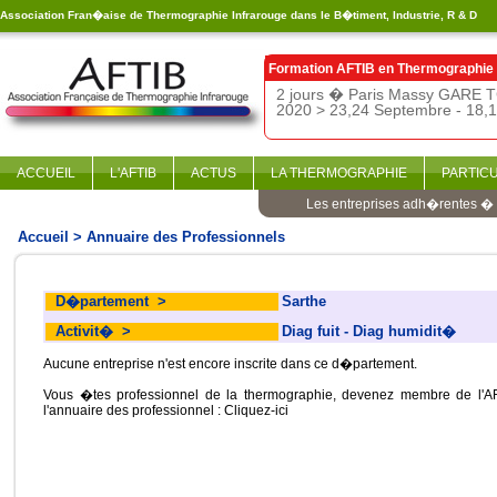
Association Fran�aise de Thermographie Infrarouge dans le B�timent, Industrie, R & D
Formation AFTIB en
Thermographie 
2 jours � Paris Massy GARE T
2020 > 23,24 Septembre - 18
ACCUEIL
L'AFTIB
ACTUS
LA THERMOGRAPHIE
PARTIC
Les entreprises adh�rentes � l
Accueil
> Annuaire des Professionnels
D�partement
>
Sarthe
Activit�
>
Diag fuit - Diag humidit�
Aucune entreprise n'est encore inscrite dans ce d�partement.
Vous �tes professionnel de la thermographie, devenez membre de l'AF
l'annuaire des professionnel :
Cliquez-ici