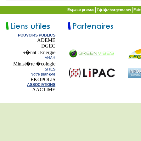
Espace presse
Fai
T�l�chargements
POUVOIRS PUBLICS
ADEME
DGEC
S�nat : Energie
ANAH
Minist�re �cologie
SITES
Notre plan�te
EKOPOLIS
ASSOCIATIONS
AACTIME