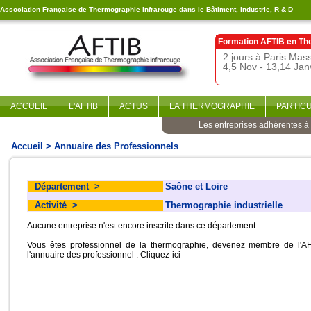
Association Française de Thermographie Infrarouge dans le Bâtiment, Industrie, R & D
Formation AFTIB en
Th
2 jours à Paris Ma
4,5 Nov - 13,14 Jan
ACCUEIL
L'AFTIB
ACTUS
LA THERMOGRAPHIE
PARTIC
Les entreprises adhérentes à l
Accueil
> Annuaire des Professionnels
Département
>
Saône et Loire
Activité
>
Thermographie industrielle
Aucune entreprise n'est encore inscrite dans ce département.
Vous êtes professionnel de la thermographie, devenez membre de l'AF
l'annuaire des professionnel :
Cliquez-ici