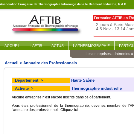
Association Française de Thermographie Infrarouge dans le Bâtiment, Industrie, R & D
Formation AFTIB en
Th
2 jours à Paris Ma
4,5 Nov - 13,14 Jan
ACCUEIL
L'AFTIB
ACTUS
LA THERMOGRAPHIE
PARTIC
Les entreprises adhérentes à l
Accueil
> Annuaire des Professionnels
Département
>
Haute Saône
Activité
>
Thermographie industrielle
Aucune entreprise n'est encore inscrite dans ce département.
Vous êtes professionnel de la thermographie, devenez membre de l'AF
l'annuaire des professionnel :
Cliquez-ici