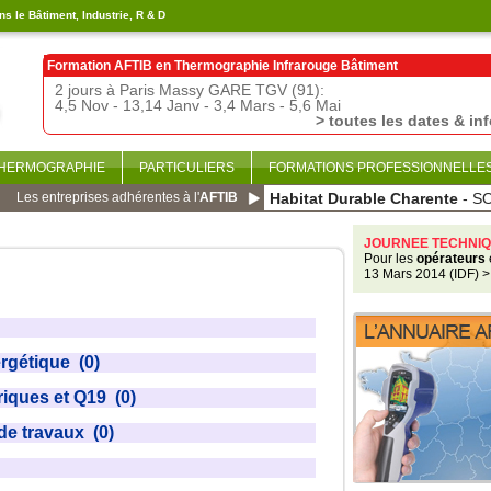
s le Bâtiment, Industrie, R & D
Formation AFTIB en
Thermographie Infrarouge Bâtiment
2 jours à Paris Massy GARE TGV (91):
4,5 Nov - 13,14 Janv - 3,4 Mars - 5,6 Mai
> toutes les dates & in
THERMOGRAPHIE
PARTICULIERS
FORMATIONS PROFESSIONNELLE
Les entreprises adhérentes à l'
AFTIB
Habitat Durable Charente
- S
JOURNEE TECHNIQ
Pour les
opérateurs
13 Mars 2014 (IDF)
>
rgétique (0)
triques et Q19 (0)
de travaux (0)