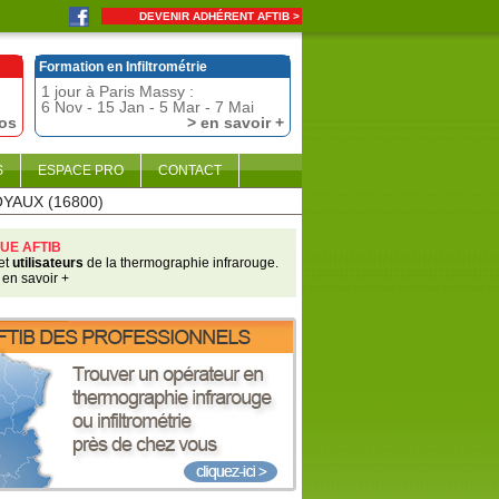
DEVENIR ADHÉRENT AFTIB >
Formation en Infiltrométrie
1 jour à Paris Massy :
6 Nov - 15 Jan - 5 Mar - 7 Mai
fos
> en savoir +
S
ESPACE PRO
CONTACT
OYAUX (16800)
UE AFTIB
et
utilisateurs
de la thermographie infrarouge.
 en savoir +