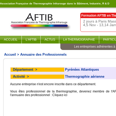
Association Française de Thermographie Infrarouge dans le Bâtiment, Industrie, R & D
Formation AFTIB en
Th
2 jours à Paris Ma
4,5 Nov - 13,14 Jan
ACCUEIL
L'AFTIB
ACTUS
LA THERMOGRAPHIE
PARTIC
Les entreprises adhérentes à l
Accueil
> Annuaire des Professionnels
Département
>
Pyrénées Atlantiques
Activité
>
Thermographie aérienne
Aucune entreprise n'est encore inscrite dans ce département.
Vous êtes professionnel de la thermographie, devenez membre de l'AF
l'annuaire des professionnel :
Cliquez-ici