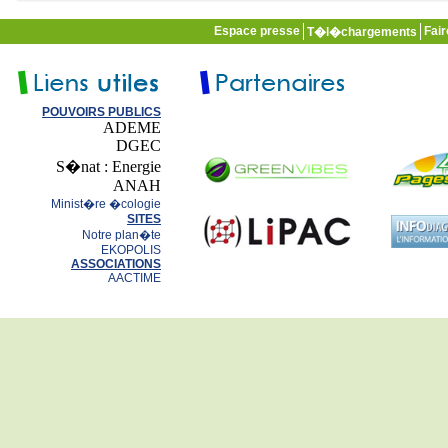
Espace presse
Fai
T�l�chargements
POUVOIRS PUBLICS
ADEME
DGEC
S�nat : Energie
ANAH
Minist�re �cologie
SITES
Notre plan�te
EKOPOLIS
ASSOCIATIONS
AACTIME