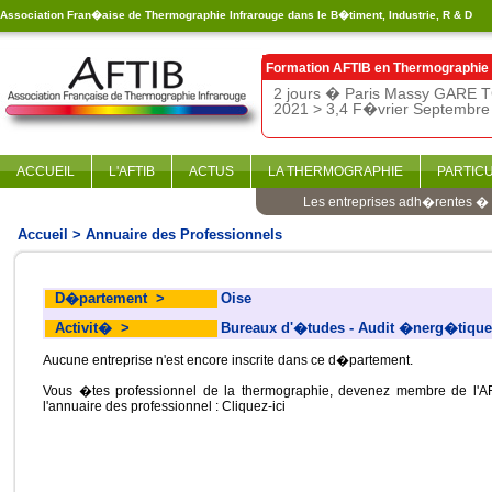
Association Fran�aise de Thermographie Infrarouge dans le B�timent, Industrie, R & D
Formation AFTIB en
Thermographie 
2 jours � Paris Massy GARE T
2021 > 3,4 F�vrier Septembre 
ACCUEIL
L'AFTIB
ACTUS
LA THERMOGRAPHIE
PARTIC
Les entreprises adh�rentes � l
Accueil
> Annuaire des Professionnels
D�partement
>
Oise
Activit�
>
Bureaux d'�tudes - Audit �nerg�tique
Aucune entreprise n'est encore inscrite dans ce d�partement.
Vous �tes professionnel de la thermographie, devenez membre de l'AF
l'annuaire des professionnel :
Cliquez-ici