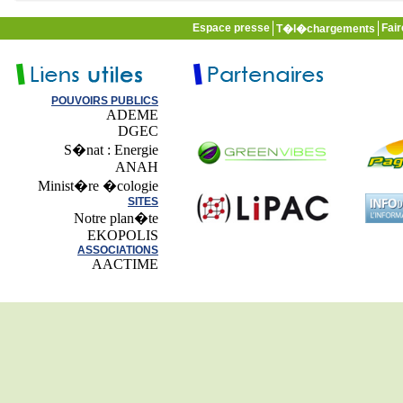
Espace presse
Fai
T�l�chargements
POUVOIRS PUBLICS
ADEME
DGEC
S�nat : Energie
ANAH
Minist�re �cologie
SITES
Notre plan�te
EKOPOLIS
ASSOCIATIONS
AACTIME