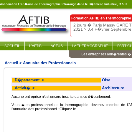
Association Fran�aise de Thermographie Infrarouge dans le B�timent, Industrie, R & D
Formation AFTIB en
Thermographie 
2 jours � Paris Massy GARE T
2021 > 3,4 F�vrier Septembre 
ACCUEIL
L'AFTIB
ACTUS
LA THERMOGRAPHIE
PARTIC
Les entreprises adh�rentes � l
Accueil
> Annuaire des Professionnels
D�partement
>
Oise
Activit�
>
Architecture
Aucune entreprise n'est encore inscrite dans ce d�partement.
Vous �tes professionnel de la thermographie, devenez membre de l'AF
l'annuaire des professionnel :
Cliquez-ici