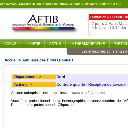
Association Française de Thermographie Infrarouge dans le Bâtiment, Industrie, R & D
Formation AFTIB en
Th
2 jours à Paris Ma
4,5 Nov - 13,14 Jan
ACCUEIL
L'AFTIB
ACTUS
LA THERMOGRAPHIE
PARTIC
Les entreprises adhérentes à l
Accueil
> Annuaire des Professionnels
Département
>
Nord
Activité
>
Contrôle qualité - Réception de travaux
Aucune entreprise n'est encore inscrite dans ce département.
Vous êtes professionnel de la thermographie, devenez membre de l'AF
l'annuaire des professionnel :
Cliquez-ici