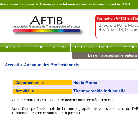
Association Française de Thermographie Infrarouge dans le Bâtiment, Industrie, R & D
Formation AFTIB en
Th
2 jours à Paris Ma
4,5 Nov - 13,14 Jan
ACCUEIL
L'AFTIB
ACTUS
LA THERMOGRAPHIE
PARTIC
Les entreprises adhérentes à l
Accueil
> Annuaire des Professionnels
Département
>
Haute Marne
Activité
>
Thermographie industrielle
Aucune entreprise n'est encore inscrite dans ce département.
Vous êtes professionnel de la thermographie, devenez membre de l'AF
l'annuaire des professionnel :
Cliquez-ici