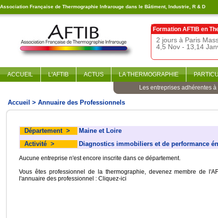
Association Française de Thermographie Infrarouge dans le Bâtiment, Industrie, R & D
Formation AFTIB en
Th
2 jours à Paris Ma
4,5 Nov - 13,14 Jan
ACCUEIL
L'AFTIB
ACTUS
LA THERMOGRAPHIE
PARTIC
Les entreprises adhérentes à l
Accueil
> Annuaire des Professionnels
Département
>
Maine et Loire
Activité
>
Diagnostics immobiliers et de performance é
Aucune entreprise n'est encore inscrite dans ce département.
Vous êtes professionnel de la thermographie, devenez membre de l'AF
l'annuaire des professionnel :
Cliquez-ici