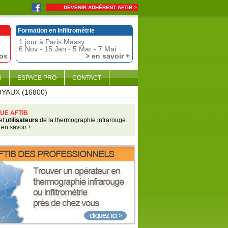
DEVENIR ADHÉRENT AFTIB >
Formation en Infiltrométrie
1 jour à Paris Massy :
6 Nov - 15 Jan - 5 Mar - 7 Mai
fos
> en savoir +
S
ESPACE PRO
CONTACT
OYAUX (16800)
UE AFTIB
et
utilisateurs
de la thermographie infrarouge.
 en savoir +