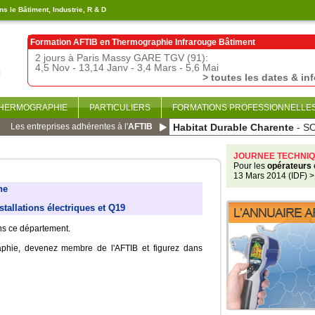
s le Bâtiment, Industrie, R & D
Formation AFTIB en
Thermographie Infrarouge Bâtiment
2 jours à Paris Massy GARE TGV (91):
4,5 Nov - 13,14 Janv - 3,4 Mars - 5,6 Mai
> toutes les dates & in
THERMOGRAPHIE
PARTICULIERS
FORMATIONS PROFESSIONNELLE
Les entreprises adhérentes à l'
AFTIB
Habitat Durable Charente
- S
JOURNEE TECHNIQ
Pour les
opérateurs
13 Mars 2014 (IDF)
>
ne
stallations électriques et Q19
ans ce département.
aphie, devenez membre de l'AFTIB et figurez dans