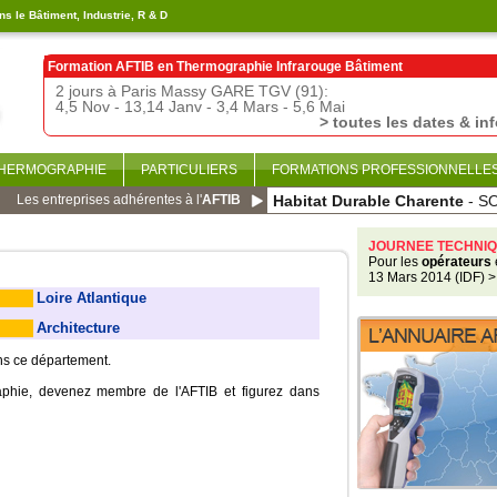
s le Bâtiment, Industrie, R & D
Formation AFTIB en
Thermographie Infrarouge Bâtiment
2 jours à Paris Massy GARE TGV (91):
4,5 Nov - 13,14 Janv - 3,4 Mars - 5,6 Mai
> toutes les dates & in
THERMOGRAPHIE
PARTICULIERS
FORMATIONS PROFESSIONNELLE
Les entreprises adhérentes à l'
AFTIB
Habitat Durable Charente
- S
JOURNEE TECHNIQ
Pour les
opérateurs
13 Mars 2014 (IDF)
>
Loire Atlantique
Architecture
ans ce département.
aphie, devenez membre de l'AFTIB et figurez dans