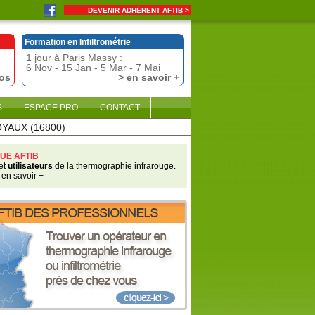
DEVENIR ADHÉRENT AFTIB >
Formation en Infiltrométrie
1 jour à Paris Massy :
6 Nov - 15 Jan - 5 Mar - 7 Mai
fos
> en savoir +
S
ESPACE PRO
CONTACT
OYAUX (16800)
UE AFTIB
et
utilisateurs
de la thermographie infrarouge.
 en savoir +