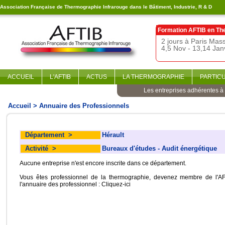
Association Française de Thermographie Infrarouge dans le Bâtiment, Industrie, R & D
Formation AFTIB en
Th
2 jours à Paris Ma
4,5 Nov - 13,14 Jan
ACCUEIL
L'AFTIB
ACTUS
LA THERMOGRAPHIE
PARTIC
Les entreprises adhérentes à l
Accueil
> Annuaire des Professionnels
Département
>
Hérault
Activité
>
Bureaux d'études - Audit énergétique
Aucune entreprise n'est encore inscrite dans ce département.
Vous êtes professionnel de la thermographie, devenez membre de l'AF
l'annuaire des professionnel :
Cliquez-ici