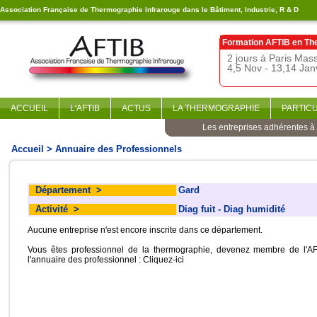
Association Française de Thermographie Infrarouge dans le Bâtiment, Industrie, R & D
Formation AFTIB en
Th
2 jours à Paris Ma
4,5 Nov - 13,14 Jan
ACCUEIL
L'AFTIB
ACTUS
LA THERMOGRAPHIE
PARTIC
Les entreprises adhérentes à l
Accueil
> Annuaire des Professionnels
Département
>
Gard
Activité
>
Diag fuit - Diag humidité
Aucune entreprise n'est encore inscrite dans ce département.
Vous êtes professionnel de la thermographie, devenez membre de l'AF
l'annuaire des professionnel :
Cliquez-ici