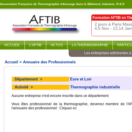
Association Française de Thermographie Infrarouge dans le Bâtiment, Industrie, R & D
Formation AFTIB en
Th
2 jours à Paris Ma
4,5 Nov - 13,14 Jan
ACCUEIL
L'AFTIB
ACTUS
LA THERMOGRAPHIE
PARTIC
Les entreprises adhérentes à l
Accueil
> Annuaire des Professionnels
Département
>
Eure et Loir
Activité
>
Thermographie industrielle
Aucune entreprise n'est encore inscrite dans ce département.
Vous êtes professionnel de la thermographie, devenez membre de l'AF
l'annuaire des professionnel :
Cliquez-ici