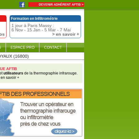
DEVENIR ADHÉRENT AFTIB >
Formation en Infiltrométrie
1 jour à Paris Massy :
6 Nov - 15 Jan - 5 Mar - 7 Mai
fos
> en savoir +
S
ESPACE PRO
CONTACT
OYAUX (16800)
UE AFTIB
et
utilisateurs
de la thermographie infrarouge.
 en savoir +