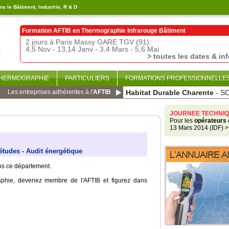
s le Bâtiment, Industrie, R & D
Formation AFTIB en
Thermographie Infrarouge Bâtiment
2 jours à Paris Massy GARE TGV (91):
4,5 Nov - 13,14 Janv - 3,4 Mars - 5,6 Mai
> toutes les dates & in
THERMOGRAPHIE
PARTICULIERS
FORMATIONS PROFESSIONNELLE
Les entreprises adhérentes à l'
AFTIB
Habitat Durable Charente
- S
JOURNEE TECHNIQ
Pour les
opérateurs
13 Mars 2014 (IDF)
>
études - Audit énergétique
ans ce département.
aphie, devenez membre de l'AFTIB et figurez dans