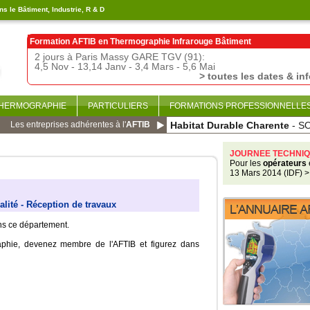
s le Bâtiment, Industrie, R & D
Formation AFTIB en
Thermographie Infrarouge Bâtiment
2 jours à Paris Massy GARE TGV (91):
4,5 Nov - 13,14 Janv - 3,4 Mars - 5,6 Mai
> toutes les dates & in
THERMOGRAPHIE
PARTICULIERS
FORMATIONS PROFESSIONNELLE
Les entreprises adhérentes à l'
AFTIB
Habitat Durable Charente
- S
JOURNEE TECHNIQ
Pour les
opérateurs
13 Mars 2014 (IDF)
>
alité - Réception de travaux
ans ce département.
aphie, devenez membre de l'AFTIB et figurez dans