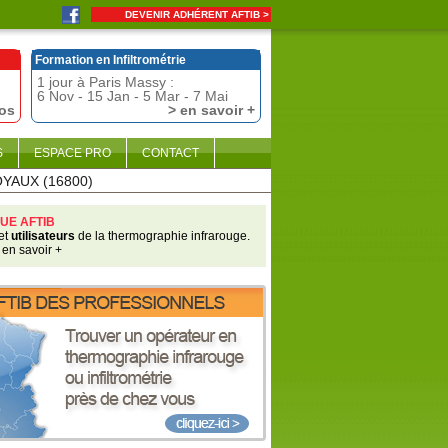
DEVENIR ADHÉRENT AFTIB >
Formation en Infiltrométrie
1 jour à Paris Massy :
6 Nov - 15 Jan - 5 Mar - 7 Mai
fos
> en savoir +
S
ESPACE PRO
CONTACT
OYAUX (16800)
UE AFTIB
et
utilisateurs
de la thermographie infrarouge.
 en savoir +