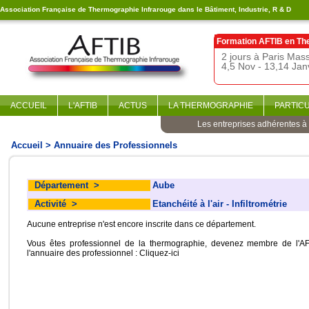
Association Française de Thermographie Infrarouge dans le Bâtiment, Industrie, R & D
Formation AFTIB en
Th
2 jours à Paris Ma
4,5 Nov - 13,14 Jan
ACCUEIL
L'AFTIB
ACTUS
LA THERMOGRAPHIE
PARTIC
Les entreprises adhérentes à l
Accueil
> Annuaire des Professionnels
Département
>
Aube
Activité
>
Etanchéité à l'air - Infiltrométrie
Aucune entreprise n'est encore inscrite dans ce département.
Vous êtes professionnel de la thermographie, devenez membre de l'AF
l'annuaire des professionnel :
Cliquez-ici