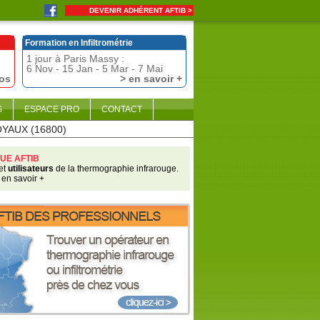
DEVENIR ADHÉRENT AFTIB >
Formation en Infiltrométrie
1 jour à Paris Massy :
6 Nov - 15 Jan - 5 Mar - 7 Mai
fos
> en savoir +
S
ESPACE PRO
CONTACT
OYAUX (16800)
UE AFTIB
et
utilisateurs
de la thermographie infrarouge.
 en savoir +