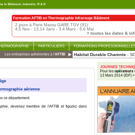
s le Bâtiment, Industrie, R & D
Formation AFTIB en
Thermographie Infrarouge Bâtiment
2 jours à Paris Massy GARE TGV (91):
4,5 Nov - 13,14 Janv - 3,4 Mars - 5,6 Mai
> toutes les dates & in
THERMOGRAPHIE
PARTICULIERS
FORMATIONS PROFESSIONNELLE
Les entreprises adhérentes à l'
AFTIB
Habitat Durable Charente
- S
JOURNEE TECHNIQ
Pour les
opérateurs
13 Mars 2014 (IDF)
>
ège
ermographie aérienne
ans ce département.
aphie, devenez membre de l'AFTIB et figurez dans