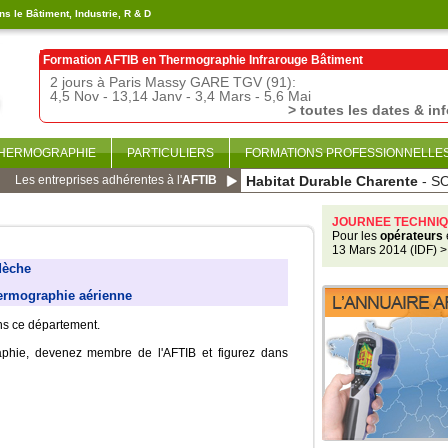
s le Bâtiment, Industrie, R & D
Formation AFTIB en
Thermographie Infrarouge Bâtiment
2 jours à Paris Massy GARE TGV (91):
4,5 Nov - 13,14 Janv - 3,4 Mars - 5,6 Mai
> toutes les dates & in
THERMOGRAPHIE
PARTICULIERS
FORMATIONS PROFESSIONNELLE
Les entreprises adhérentes à l'
AFTIB
Habitat Durable Charente
- S
JOURNEE TECHNIQ
Pour les
opérateurs
13 Mars 2014 (IDF)
>
dèche
ermographie aérienne
ans ce département.
aphie, devenez membre de l'AFTIB et figurez dans