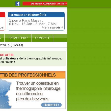
DEVENIR ADHÉRENT AFTIB >
Formation en Infiltrométrie
1 jour à Paris Massy :
6 Nov - 15 Jan - 5 Mar - 7 Mai
fos
> en savoir +
S
ESPACE PRO
CONTACT
OYAUX (16800)
UE AFTIB
et
utilisateurs
de la thermographie infrarouge.
 en savoir +