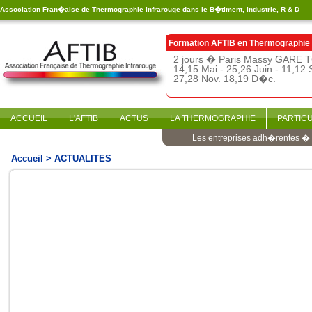
Association Fran�aise de Thermographie Infrarouge dans le B�timent, Industrie, R & D
Formation AFTIB en
Thermographie 
2 jours � Paris Massy GARE T
14,15 Mai - 25,26 Juin - 11,12 
27,28 Nov. 18,19 D�c.
ACCUEIL
L'AFTIB
ACTUS
LA THERMOGRAPHIE
PARTIC
Les entreprises adh�rentes � l
Accueil
> ACTUALITES