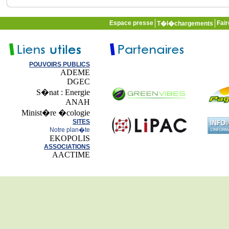
Espace presse
Fai
T�l�chargements
POUVOIRS PUBLICS
ADEME
DGEC
S�nat : Energie
ANAH
Minist�re �cologie
SITES
Notre plan�te
EKOPOLIS
ASSOCIATIONS
AACTIME