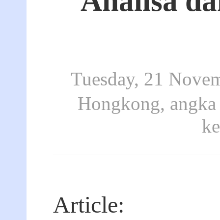
Analisa da
Tuesday, 21 Nove
Hongkong, angka ji
ke
Article: