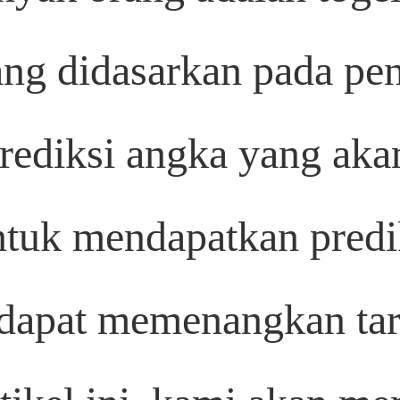
ang didasarkan pada p
ediksi angka yang aka
ntuk mendapatkan predi
dapat memenangkan tar