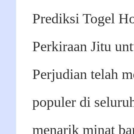
Prediksi Togel H
Perkiraan Jitu un
Perjudian telah m
populer di seluru
menarik minat ban