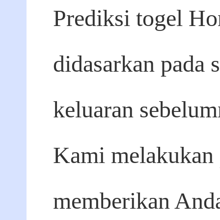
Prediksi togel H
didasarkan pada s
keluaran sebelumny
Kami melakukan p
memberikan Anda