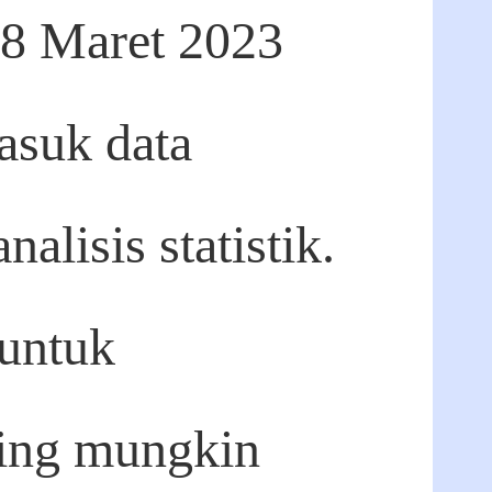
18 Maret 2023
asuk data
alisis statistik.
 untuk
ing mungkin