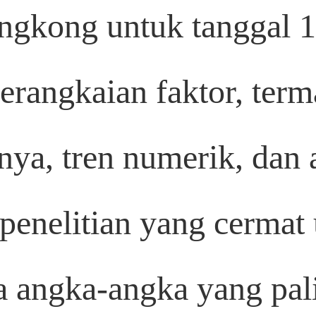
ongkong untuk tanggal 
erangkaian faktor, term
a, tren numerik, dan an
enelitian yang cermat
 angka-angka yang pal