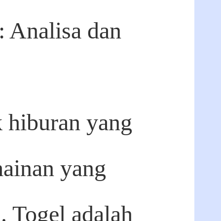
 Analisa dan
k hiburan yang
mainan yang
. Togel adalah