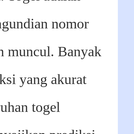
engundian nomor
n muncul. Banyak
ksi yang akurat
uhan togel